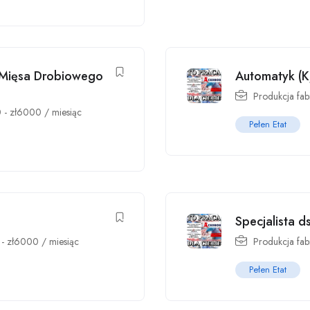
 Mięsa Drobiowego
Automatyk (K
Produkcja fab
0
-
zł
6000
/ miesiąc
Pełen Etat
Specjalista d
-
zł
6000
/ miesiąc
Produkcja fab
Pełen Etat