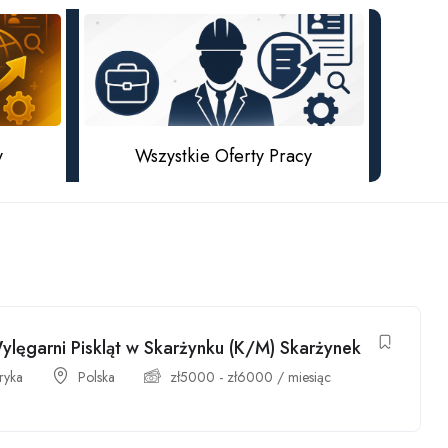
y
Wszystkie Oferty Pracy
ylęgarni Piskląt w Skarżynku (K/M) Skarżynek
ryka
Polska
zł
5000
-
zł
6000
/ miesiąc