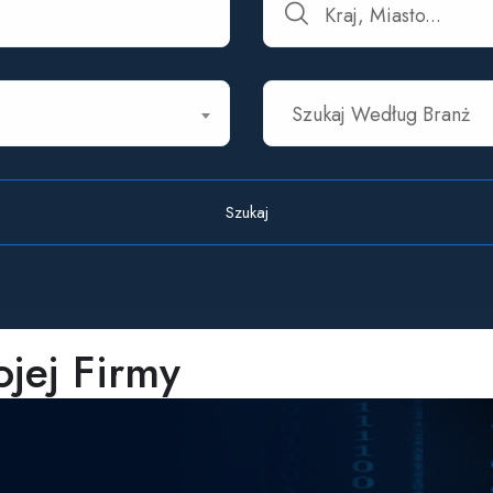
Kraj, Miasto...
Szukaj Według Branż
Szukaj
ojej Firmy