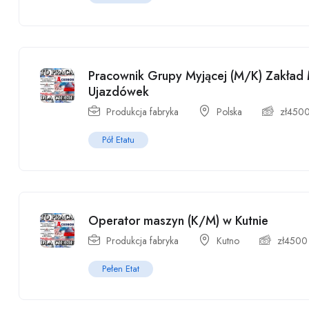
Pracownik Grupy Myjącej (M/K) Zakład
Ujazdówek
Produkcja fabryka
Polska
zł
450
Pół Etatu
Operator maszyn (K/M) w Kutnie
Produkcja fabryka
Kutno
zł
4500
Pełen Etat