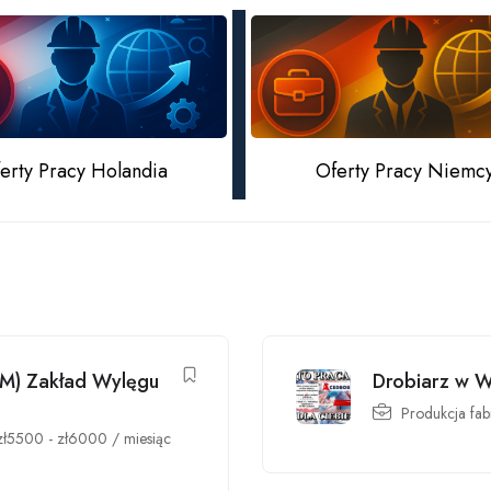
Oferty Pracy Niemc
erty Pracy Holandia
K/M) Zakład Wylęgu
Drobiarz w W
Produkcja fab
zł
5500
-
zł
6000
/ miesiąc