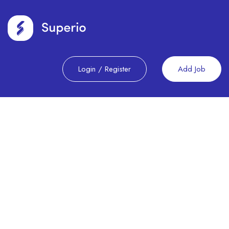
Login
/
Register
Add Job