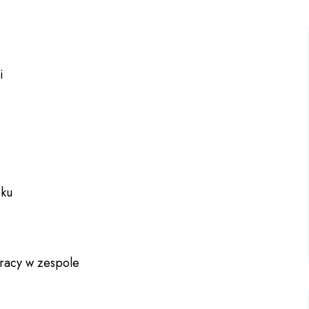
i
sku
racy w zespole