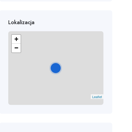
Lokalizacja
+
−
Leaflet