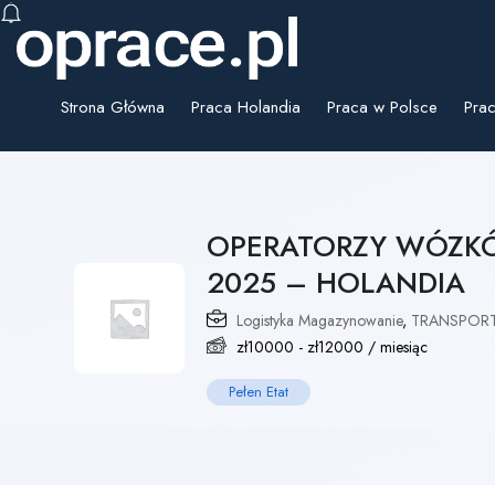
Strona Główna
Praca Holandia
Praca w Polsce
Prac
OPERATORZY WÓZK
2025 – HOLANDIA
Logistyka Magazynowanie
,
TRANSPORT
zł
10000
-
zł
12000
/ miesiąc
Pełen Etat