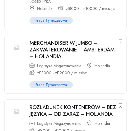
LOGISTYKA
Holandia
zł
8000
-
zł
10000
/ miesiąc
Praca Tymczasowa
MERCHANDISER W JUMBO –
ZAKWATEROWANIE – AMSTERDAM
– HOLANDIA
Logistyka Magazynowanie
Holandia
zł
11000
-
zł
12000
/ miesiąc
Praca Tymczasowa
ROZŁADUNEK KONTENERÓW – BEZ
JĘZYKA – OD ZARAZ – HOLANDIA
Logistyka Magazynowanie
Holandia
zł
9000
-
zł
10000
/ miesiąc