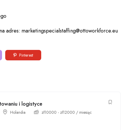
ego
a adres: marketingspecialstaffing@ottoworkforce.eu
Pinterest
towaniu i logistyce
Holandia
zł
10000
-
zł
12000
/ miesiąc