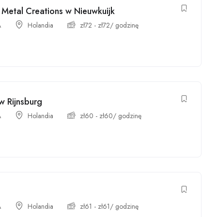
etal Creations w Nieuwkuijk
A
Holandia
zł
72
-
zł
72
/ godzinę
w Rijnsburg
A
Holandia
zł
60
-
zł
60
/ godzinę
A
Holandia
zł
61
-
zł
61
/ godzinę