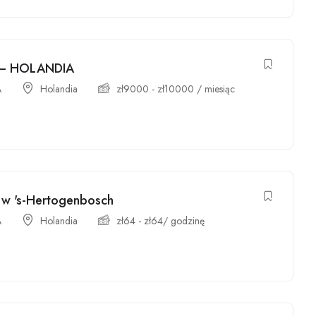
 – HOLANDIA
A
Holandia
zł
9000
-
zł
10000
/ miesiąc
 w 's-Hertogenbosch
A
Holandia
zł
64
-
zł
64
/ godzinę