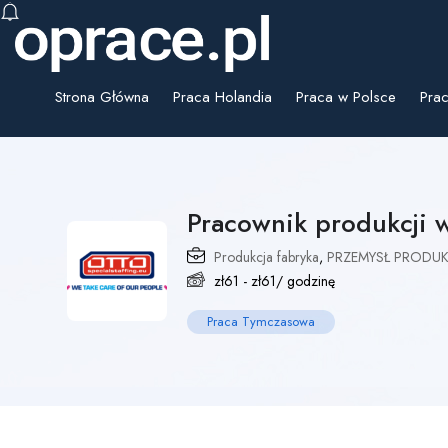
Strona Główna
Praca Holandia
Praca w Polsce
Prac
Pracownik produkcji
Produkcja fabryka
,
PRZEMYSŁ PRODUK
zł
61
-
zł
61
/ godzinę
Praca Tymczasowa