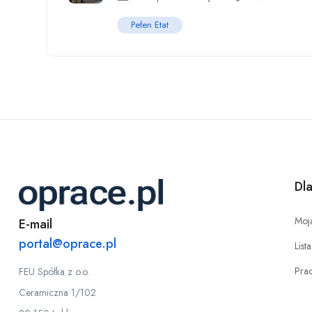
Pełen Etat
Dl
Moj
E-mail
portal@oprace.pl
List
Pra
FEU Spółka z o.o.
Ceramiczna 1/102