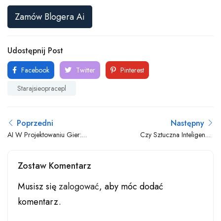
Zamów Blogera Ai
Udostępnij Post
Facebook
Twitter
Pinterest
Starajsieopracepl
Poprzedni
Następny
AI W Projektowaniu Gier:
Czy Sztuczna Inteligencja
Kreatywność Spotyka
Może Uratować Branżę
Algorytmy
Logistyki?
Zostaw Komentarz
Musisz się
zalogować
, aby móc dodać
komentarz.