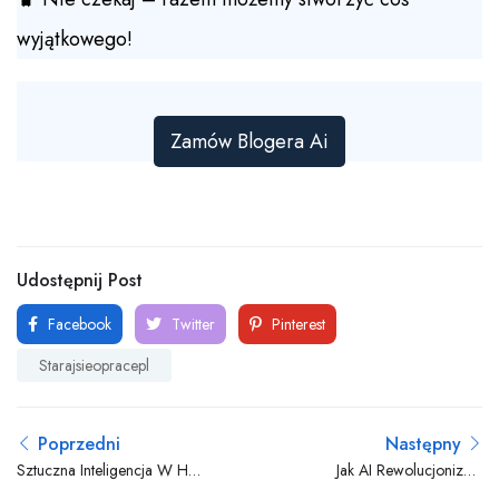
wyjątkowego!
Zamów Blogera Ai
Udostępnij Post
Facebook
Twitter
Pinterest
Starajsieopracepl
Poprzedni
Następny
Sztuczna Inteligencja W HR:
Jak AI Rewolucjonizuje
Rekrutacja Bez Błędu?
Zarządzanie Zapasami Firm