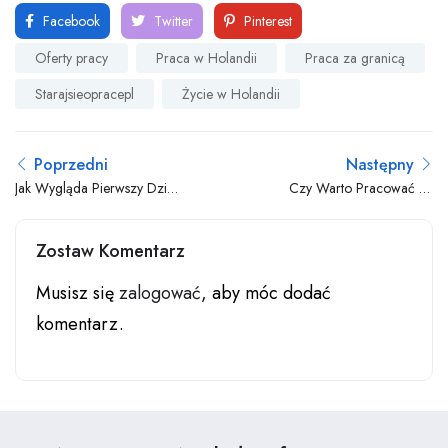
Facebook
Twitter
Pinterest
Oferty pracy
Praca w Holandii
Praca za granicą
Starajsieopracepl
Życie w Holandii
Poprzedni
Następny
Jak Wygląda Pierwszy Dzień
Czy Warto Pracować W
Pracy w Holandii?
Holandii Jako Opiekun
Zwierząt?
Zostaw Komentarz
Musisz się
zalogować
, aby móc dodać
komentarz.