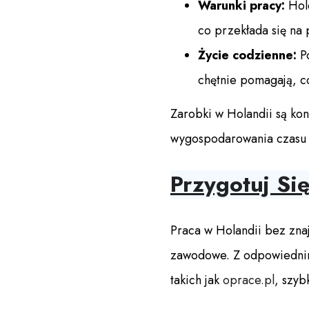
Warunki pracy:
Hole
co przekłada się na
Życie codzienne:
Po
chętnie pomagają, co
Zarobki w Holandii są ko
wygospodarowania czasu n
Przygotuj Si
Praca w Holandii bez znaj
zawodowe. Z odpowiednim 
takich jak
oprace.pl
, szyb