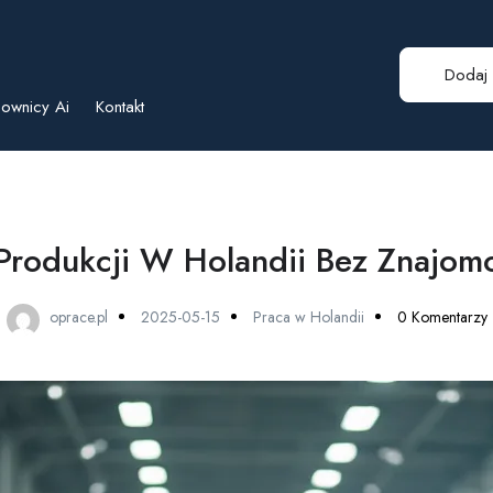
Dodaj 
ownicy Ai
Kontakt
Produkcji W Holandii Bez Znajomo
oprace.pl
2025-05-15
Praca w Holandii
0 Komentarzy