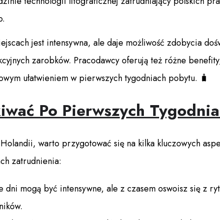
zinie technologii litograficznej zatrudniający polskich p
o.
iejscach jest intensywna, ale daje możliwość zdobycia do
cyjnych zarobków. Pracodawcy oferują też różne benefity,
tkowym ułatwieniem w pierwszych tygodniach pobytu. 🧳
iwać Po Pierwszych Tygodnia
 Holandii, warto przygotować się na kilka kluczowych asp
ch zatrudnienia:
 dni mogą być intensywne, ale z czasem oswoisz się z r
ników.