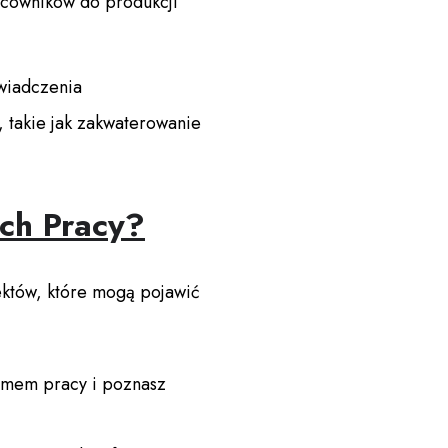
racowników do produkcji
świadczenia
 takie jak zakwaterowanie
ch Pracy?
ektów, które mogą pojawić
ytmem pracy i poznasz