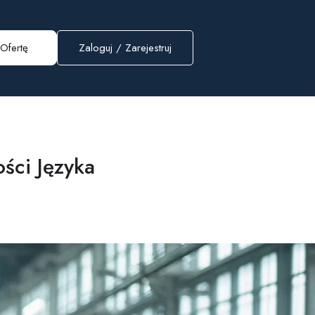
Ofertę
Zaloguj
/
Zarejestruj
ści Języka