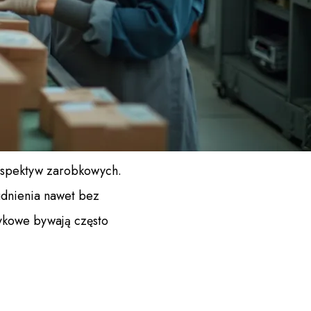
erspektyw zarobkowych.
rudnienia nawet bez
zykowe bywają często