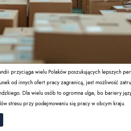
andii przyciąga wielu Polaków poszukujących lepszych p
unek od innych ofert pracy zagranicą, jest możliwość zat
andzkiego. Dla wielu osób to ogromna ulga, bo bariery ję
ów stresu przy podejmowaniu się pracy w obcym kraju.