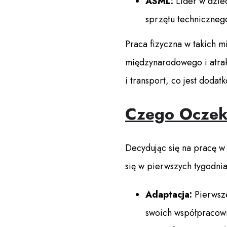
ASML:
Lider w dzied
sprzętu techniczneg
Praca fizyczna w takich m
międzynarodowego i atrak
i transport, co jest doda
Czego Oczek
Decydując się na pracę w
się w pierwszych tygodnia
Adaptacja:
Pierwsze
swoich współpracow