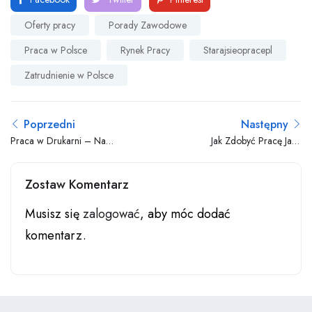
Oferty pracy
Porady Zawodowe
Praca w Polsce
Rynek Pracy
Starajsieopracepl
Zatrudnienie w Polsce
Poprzedni
Następny
Praca w Drukarni – Na
Jak Zdobyć Pracę Jako
Czym Polega i Ile Można
Hydraulik Bez
Zarobić
Doświadczenia
Zostaw Komentarz
Musisz się
zalogować
, aby móc dodać
komentarz.