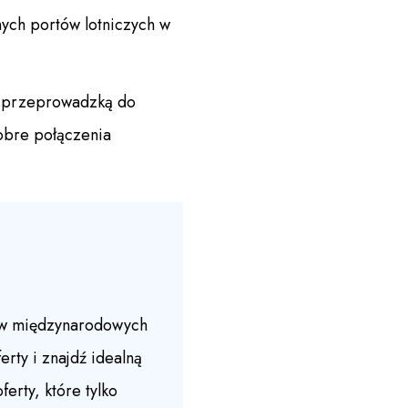
nych portów lotniczych w
z przeprowadzką do
obre połączenia
y w międzynarodowych
rty i znajdź idealną
erty, które tylko