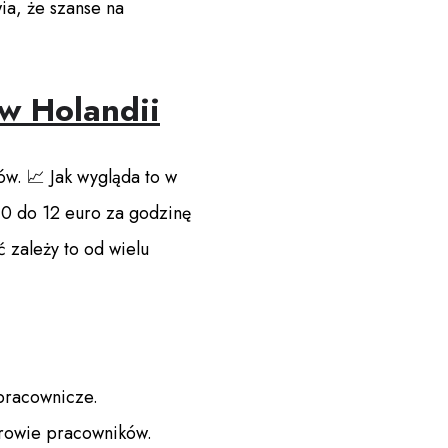
wia, że szanse na
 w Holandii
w. 📈 Jak wygląda to w
10 do 12 euro za godzinę
 zależy to od wielu
 pracownicze.
drowie pracowników.