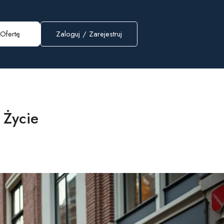
Ofertę
Zaloguj
/
Zarejestruj
 Życie