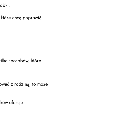
obki.
, które chcą poprawić
kilka sposobów, które
ować z rodziną, to może
ików oferuje