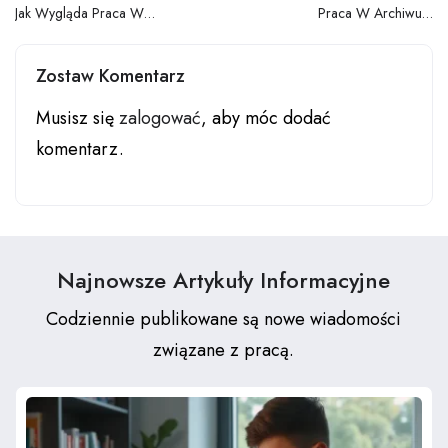
Jak Wygląda Praca W
Praca W Archiwum
Sklepie Odzieżowym Na
Państwowym Jakie Są
Etacie
Wymagania
Zostaw Komentarz
Musisz się
zalogować
, aby móc dodać
komentarz.
Najnowsze Artykuły Informacyjne
Codziennie publikowane są nowe wiadomości
związane z pracą.