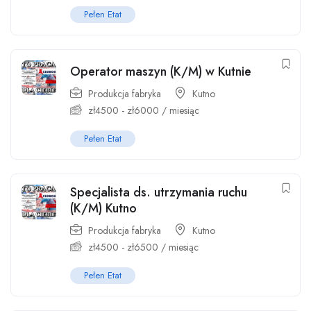
Pełen Etat
Operator maszyn (K/M) w Kutnie
Produkcja fabryka
Kutno
zł
4500
-
zł
6000
/ miesiąc
Pełen Etat
Specjalista ds. utrzymania ruchu
(K/M) Kutno
Produkcja fabryka
Kutno
zł
4500
-
zł
6500
/ miesiąc
Pełen Etat