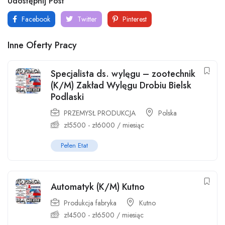
Udostępnij Post
Facebook
Twitter
Pinterest
Inne Oferty Pracy
Specjalista ds. wylęgu – zootechnik
(K/M) Zakład Wylęgu Drobiu Bielsk
Podlaski
PRZEMYSŁ PRODUKCJA
Polska
zł
5500
-
zł
6000
/ miesiąc
Pełen Etat
Automatyk (K/M) Kutno
Produkcja fabryka
Kutno
zł
4500
-
zł
6500
/ miesiąc