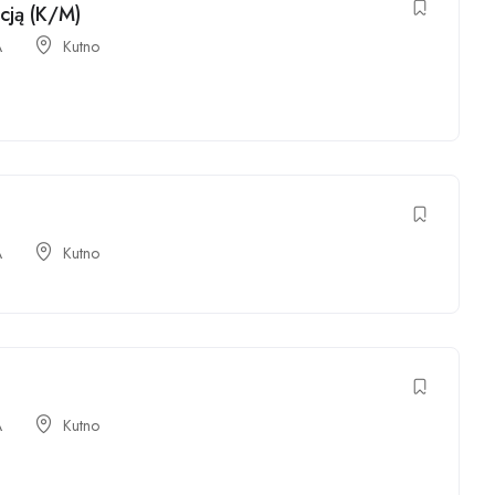
cją (K/M)
A
Kutno
A
Kutno
A
Kutno