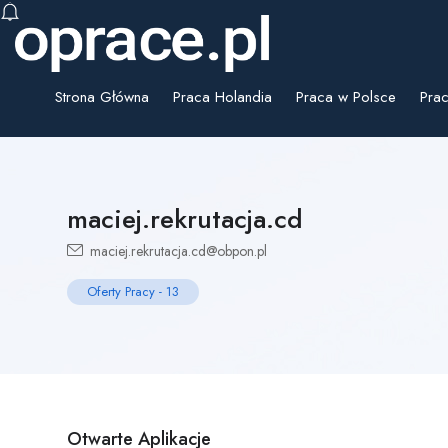
Strona Główna
Praca Holandia
Praca w Polsce
Prac
maciej.rekrutacja.cd
maciej.rekrutacja.cd@obpon.pl
Oferty Pracy
-
13
Otwarte Aplikacje