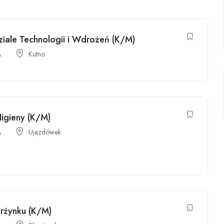
Dziale Technologii i Wdrożeń (K/M)
A
Kutno
Higieny (K/M)
A
Ujazdówek
arżynku (K/M)