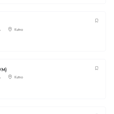
A
Kutno
K/M)
A
Kutno