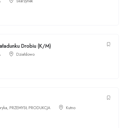
A
Skarżynek
Załadunku Drobiu (K/M)
A
Działdowo
bryka
,
PRZEMYSŁ PRODUKCJA
Kutno