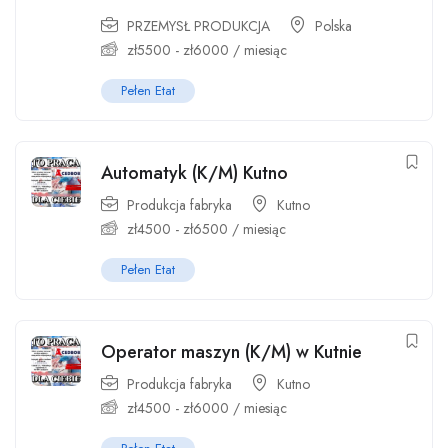
PRZEMYSŁ PRODUKCJA
Polska
zł
5500
-
zł
6000
/ miesiąc
Pełen Etat
Automatyk (K/M) Kutno
Produkcja fabryka
Kutno
zł
4500
-
zł
6500
/ miesiąc
Pełen Etat
Operator maszyn (K/M) w Kutnie
Produkcja fabryka
Kutno
zł
4500
-
zł
6000
/ miesiąc