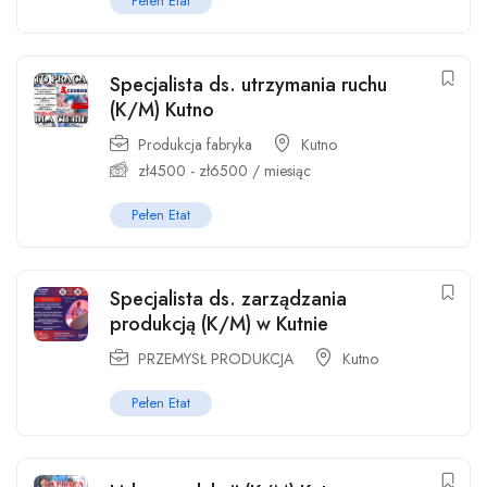
Pełen Etat
Specjalista ds. utrzymania ruchu
(K/M) Kutno
Produkcja fabryka
Kutno
zł
4500
-
zł
6500
/ miesiąc
Pełen Etat
Specjalista ds. zarządzania
produkcją (K/M) w Kutnie
PRZEMYSŁ PRODUKCJA
Kutno
Pełen Etat