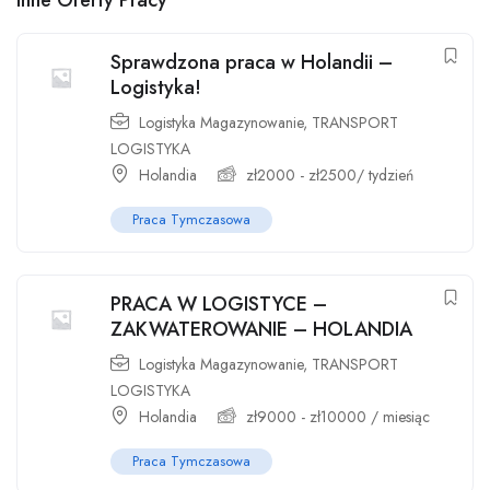
Inne Oferty Pracy
Sprawdzona praca w Holandii –
Logistyka!
Logistyka Magazynowanie
,
TRANSPORT
LOGISTYKA
Holandia
zł
2000
-
zł
2500
/ tydzień
Praca Tymczasowa
PRACA W LOGISTYCE –
ZAKWATEROWANIE – HOLANDIA
Logistyka Magazynowanie
,
TRANSPORT
LOGISTYKA
Holandia
zł
9000
-
zł
10000
/ miesiąc
Praca Tymczasowa