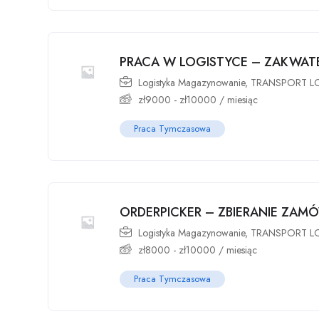
PRACA W LOGISTYCE – ZAKWAT
Logistyka Magazynowanie
,
TRANSPORT L
zł
9000
-
zł
10000
/ miesiąc
Praca Tymczasowa
ORDERPICKER – ZBIERANIE ZAM
Logistyka Magazynowanie
,
TRANSPORT L
zł
8000
-
zł
10000
/ miesiąc
Praca Tymczasowa