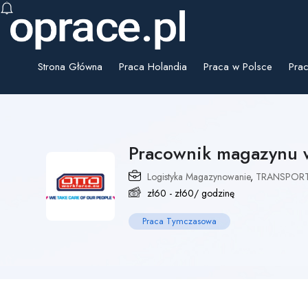
Strona Główna
Praca Holandia
Praca w Polsce
Prac
Pracownik magazynu 
Logistyka Magazynowanie
,
TRANSPORT
zł
60
-
zł
60
/ godzinę
Praca Tymczasowa