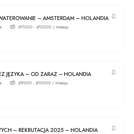
WATEROWANIE – AMSTERDAM – HOLANDIA
a
zł
11000
-
zł
12000
/ miesiąc
Z JĘZYKA – OD ZARAZ – HOLANDIA
a
zł
9000
-
zł
10000
/ miesiąc
CH – REKRUTACJA 2025 – HOLANDIA