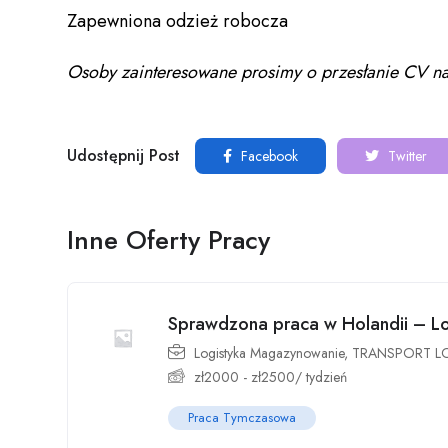
Zapewniona odzież robocza
Osoby zainteresowane prosimy o przesłanie CV na
Udostępnij Post
Facebook
Twitter
Inne Oferty Pracy
Sprawdzona praca w Holandii – Lo
Logistyka Magazynowanie
,
TRANSPORT L
zł
2000
-
zł
2500
/ tydzień
Praca Tymczasowa