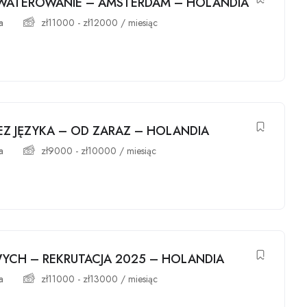
WATEROWANIE – AMSTERDAM – HOLANDIA
a
zł
11000
-
zł
12000
/ miesiąc
Z JĘZYKA – OD ZARAZ – HOLANDIA
a
zł
9000
-
zł
10000
/ miesiąc
CH – REKRUTACJA 2025 – HOLANDIA
a
zł
11000
-
zł
13000
/ miesiąc