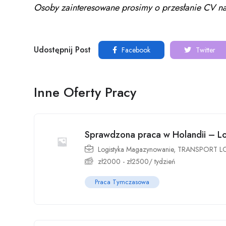
Osoby zainteresowane prosimy o przesłanie CV na
Udostępnij Post
Facebook
Twitter
Inne Oferty Pracy
Sprawdzona praca w Holandii – Lo
Logistyka Magazynowanie
,
TRANSPORT L
zł
2000
-
zł
2500
/ tydzień
Praca Tymczasowa