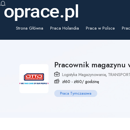
Strona Główna
Praca Holandia
Praca w Polsce
Prac
Pracownik magazynu 
Logistyka Magazynowanie
,
TRANSPORT
zł
60
-
zł
60
/ godzinę
Praca Tymczasowa