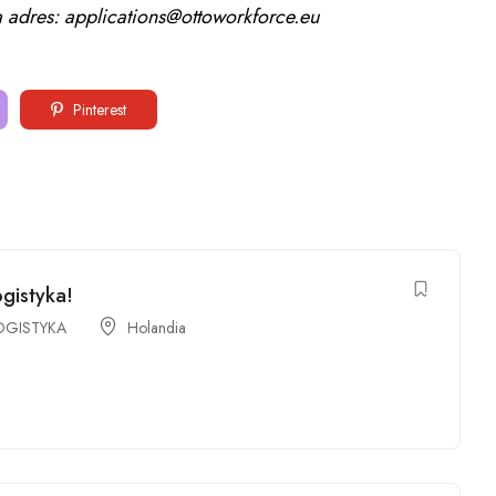
 adres: applications@ottoworkforce.eu
Pinterest
gistyka!
OGISTYKA
Holandia