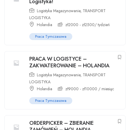
Logistyka!
Logistyka Magazynowanie
,
TRANSPORT
LOGISTYKA
Holandia
zł
2000
-
zł
2500
/ tydzień
Praca Tymczasowa
PRACA W LOGISTYCE –
ZAKWATEROWANIE – HOLANDIA
Logistyka Magazynowanie
,
TRANSPORT
LOGISTYKA
Holandia
zł
9000
-
zł
10000
/ miesiąc
Praca Tymczasowa
ORDERPICKER – ZBIERANIE
ZAMÓWIEŃ – HOLANDIA