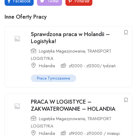
Facebook
Twitter
Pinterest
Inne Oferty Pracy
Sprawdzona praca w Holandii –
Logistyka!
Logistyka Magazynowanie
,
TRANSPORT
LOGISTYKA
Holandia
zł
2000
-
zł
2500
/ tydzień
Praca Tymczasowa
PRACA W LOGISTYCE –
ZAKWATEROWANIE – HOLANDIA
Logistyka Magazynowanie
,
TRANSPORT
LOGISTYKA
Holandia
zł
9000
-
zł
10000
/ miesiąc