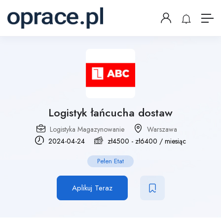
Logistyk łańcucha dostaw
Logistyka Magazynowanie
Warszawa
2024-04-24
zł
4500
-
zł
6400
/ miesiąc
Pełen Etat
Aplikuj Teraz