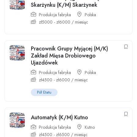
Skarżynku (K/M) Skarżynek
Produkcja fabryka
Polska
zł
5000
-
zł
6000
/ miesiąc
Pracownik Grupy Myjącej (M/K)
Zakład Mięsa Drobiowego
Ujazdówek
Produkcja fabryka
Polska
zł
4500
-
zł
6000
/ miesiąc
Pół Etatu
Automatyk (K/M) Kutno
Produkcja fabryka
Kutno
zł
4500
-
zł
6500
/ miesiąc