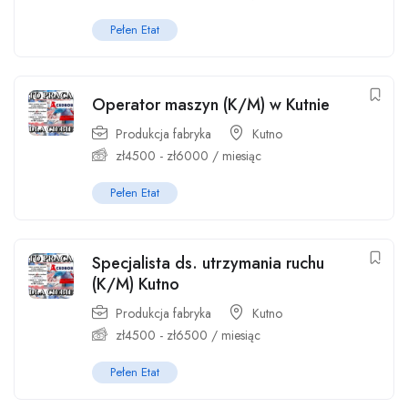
Pełen Etat
Operator maszyn (K/M) w Kutnie
Produkcja fabryka
Kutno
zł
4500
-
zł
6000
/ miesiąc
Pełen Etat
Specjalista ds. utrzymania ruchu
(K/M) Kutno
Produkcja fabryka
Kutno
zł
4500
-
zł
6500
/ miesiąc
Pełen Etat