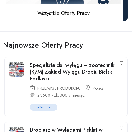
Wszystkie Oferty Pracy
Najnowsze Oferty Pracy
Specjalista ds. wylęgu – zootechnik
(K/M) Zakład Wylęgu Drobiu Bielsk
Podlaski
PRZEMYSŁ PRODUKCJA
Polska
zł
5500
-
zł
6000
/ miesiąc
Pełen Etat
Drobiarz w Wylęgarni Piskląt w