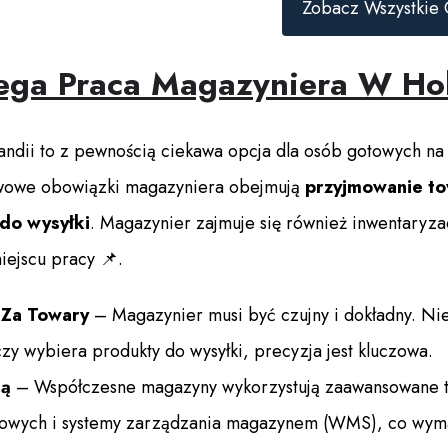
Zobacz Wszystkie 
ega Praca Magazyniera W Ho
ndii to z pewnością ciekawa opcja dla osób gotowych na
awowe obowiązki magazyniera obejmują
przyjmowanie to
do wysyłki
. Magazynier zajmuje się również inwentaryz
ejscu pracy 📌.
 Za Towary
– Magazynier musi być czujny i dokładny. Nie
zy wybiera produkty do wysyłki, precyzja jest kluczowa.
ią
– Współczesne magazyny wykorzystują zaawansowane te
kowych i systemy zarządzania magazynem (WMS), co wym