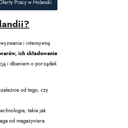
Oferty Pracy w Holandii
landii?
 wyzwania i intensywną
warów, ich składowanie
acją i dbaniem o porządek
zależnie od tego, czy
chnologie, takie jak
aga od magazyniera