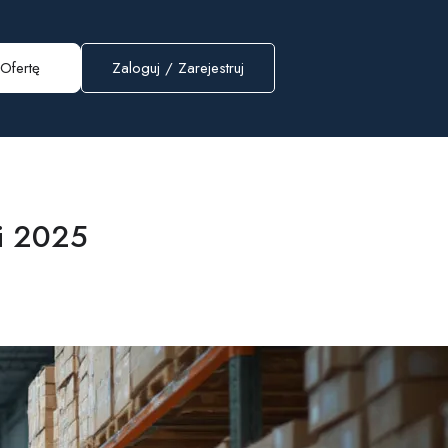
Ofertę
Zaloguj
/
Zarejestruj
ki 2025