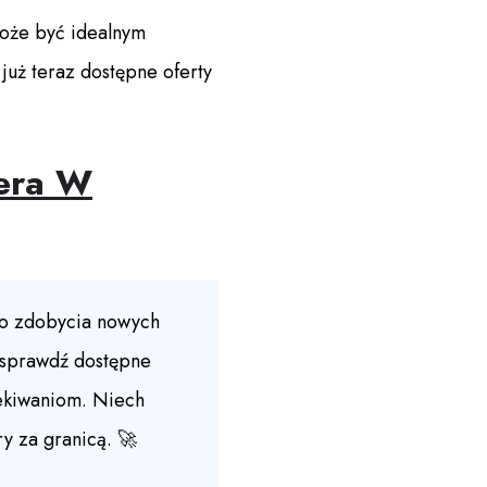
może być idealnym
już teraz dostępne oferty
era W
 do zdobycia nowych
 sprawdź dostępne
zekiwaniom. Niech
y za granicą. 🚀