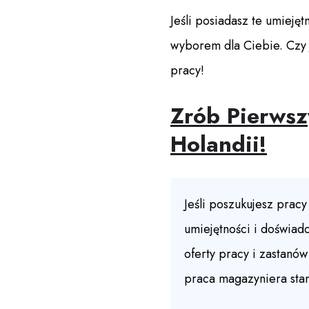
Jeśli posiadasz te umieję
wyborem dla Ciebie. Czy 
pracy!
Zrób Pierws
Holandii!
Jeśli poszukujesz prac
umiejętności i doświa
oferty pracy i zastanó
praca magazyniera stan