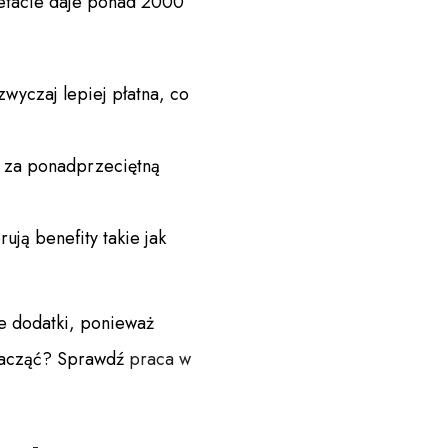
 etacie daje ponad 2000
yczaj lepiej płatna, co
za ponadprzeciętną
ją benefity takie jak
e dodatki, ponieważ
 zacząć? Sprawdź
praca w