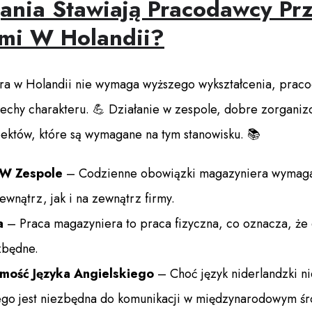
ania Stawiają Pracodawcy Pr
mi W Holandii?
ra w Holandii nie wymaga wyższego wykształcenia, prac
cechy charakteru. 💪 Działanie w zespole, dobre zorgani
pektów, które są wymagane na tym stanowisku. 📚
 W Zespole
– Codzienne obowiązki magazyniera wymagaj
wnątrz, jak i na zewnątrz firmy.
a
– Praca magazyniera to praca fizyczna, co oznacza, że 
zbędne.
mość Języka Angielskiego
– Choć język niderlandzki n
ego jest niezbędna do komunikacji w międzynarodowym śr