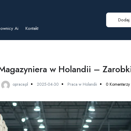
Dodaj 
ownicy Ai
Kontakt
Magazyniera w Holandii – Zarob
oprace.pl
2025-04-30
Praca w Holandii
0 Komentarzy