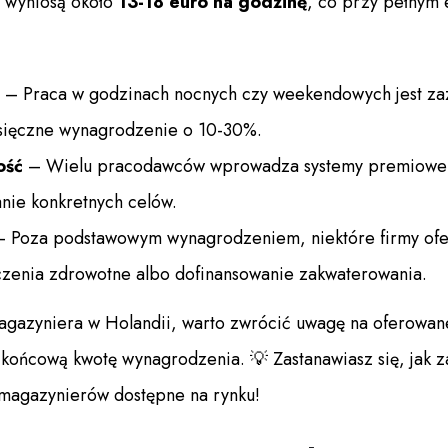
 wyniosą około
13-18 euro na godzinę
, co przy pełnym
– Praca w godzinach nocnych czy weekendowych jest zazw
sięczne wynagrodzenie o 10-30%.
ość
– Wielu pracodawców wprowadza systemy premiowe 
nie konkretnych celów.
 Poza podstawowym wynagrodzeniem, niektóre firmy oferu
zenia zdrowotne albo dofinansowanie zakwaterowania.
agazyniera w Holandii, warto zwrócić uwagę na oferowan
końcową kwotę wynagrodzenia. 💡 Zastanawiasz się, jak
 magazynierów dostępne na rynku!